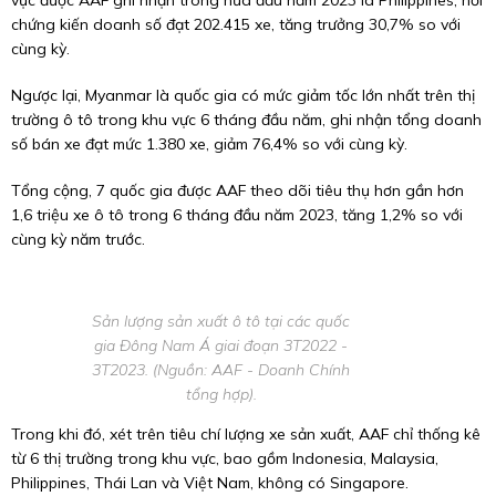
vực được AAF ghi nhận trong nửa đầu năm 2023 là Philippines, nơi
chứng kiến doanh số đạt 202.415 xe, tăng trưởng 30,7% so với
cùng kỳ.
Ngược lại, Myanmar là quốc gia có mức giảm tốc lớn nhất trên thị
trường ô tô trong khu vực 6 tháng đầu năm, ghi nhận tổng doanh
số bán xe đạt mức 1.380 xe, giảm 76,4% so với cùng kỳ.
Tổng cộng, 7 quốc gia được AAF theo dõi tiêu thụ hơn gần hơn
1,6 triệu xe ô tô trong 6 tháng đầu năm 2023, tăng 1,2% so với
cùng kỳ năm trước.
Sản lượng sản xuất ô tô tại các quốc
gia Đông Nam Á giai đoạn 3T2022 -
3T2023. (Nguồn: AAF - Doanh Chính
tổng hợp).
Trong khi đó, xét trên tiêu chí lượng xe sản xuất, AAF chỉ thống kê
từ 6 thị trường trong khu vực, bao gồm Indonesia, Malaysia,
Philippines, Thái Lan và Việt Nam, không có Singapore.