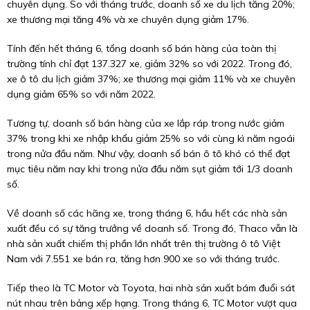
chuyên dụng. So với tháng trước, doanh số xe du lịch tăng 20%;
xe thương mại tăng 4% và xe chuyên dụng giảm 17%.
Tính đến hết tháng 6, tổng doanh số bán hàng của toàn thị
trường tính chỉ đạt 137.327 xe, giảm 32% so với 2022. Trong đó,
xe ô tô du lịch giảm 37%; xe thương mại giảm 11% và xe chuyên
dụng giảm 65% so với năm 2022.
Tương tự, doanh số bán hàng của xe lắp ráp trong nước giảm
37% trong khi xe nhập khẩu giảm 25% so với cùng kì năm ngoái
trong nửa đầu năm. Như vậy, doanh số bán ô tô khó có thể đạt
mục tiêu năm nay khi trong nửa đầu năm sụt giảm tới 1/3 doanh
số.
Về doanh số các hãng xe, trong tháng 6, hầu hết các nhà sản
xuất đều có sự tăng trưởng về doanh số. Trong đó, Thaco vẫn là
nhà sản xuất chiếm thị phần lớn nhất trên thị trường ô tô Việt
Nam với 7.551 xe bán ra, tăng hơn 900 xe so với tháng trước.
Tiếp theo là TC Motor và Toyota, hai nhà sản xuất bám đuổi sát
nút nhau trên bảng xếp hạng. Trong tháng 6, TC Motor vượt qua