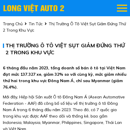
Trang Chủ
Tin Tức
Thị Trường Ô Tô Việt Sụt Giảm Đứng Thứ
2 Trong Khu Vực
THỊ TRƯỜNG Ô TÔ VIỆT SỤT GIẢM ĐỨNG THỨ
2 TRONG KHU VỰC
6 tháng đầu năm 2023, tổng doanh số bán ô tô tại Việt Nam
đạt mức 137.327 xe, giảm 32% so với cùng kỳ, mức giảm nhiều
thứ hai trong khu vực Đông Nam Á, chỉ sau Myanmar (giảm
76,4%).
Mới đây, Hiệp hội Sản xuất Ô tô Đông Nam Á (Asean Automative
Federation - AAF) đã công bố số liệu về thị trường ô tô Đông
Nam Á trong 6 tháng đầu năm 2023. Theo đó, có 7 quốc gia
trong khu vực được AAF theo dõi và thống kê, bao gồm
Indonesia, Malaysia, Myanmar, Philippines, Singapore, Thái Lan
và Việt Nam.