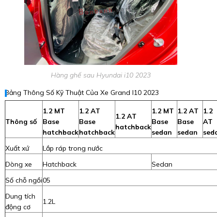
Hàng ghế sau Hyundai i10 2023
Bảng Thông Số Kỹ Thuật Của Xe Grand I10 2023
1.2 MT
1.2 AT
1.2 MT
1.2 AT
1.2
1.2 AT
Thông số
Base
Base
Base
Base
AT
hatchback
hatchback
hatchback
sedan
sedan
sed
Xuất xứ
Lắp ráp trong nước
Dòng xe
Hatchback
Sedan
Số chỗ ngồi
05
Dung tích
1.2L
động cơ