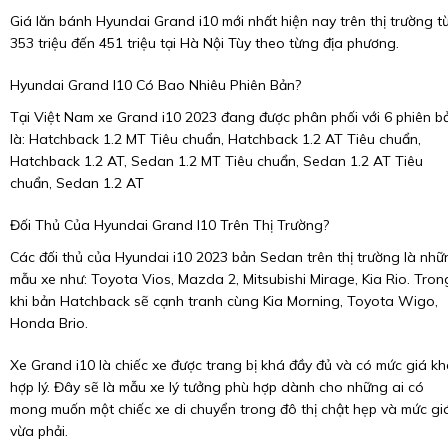
Giá lăn bánh Hyundai Grand i10 mới nhất hiện nay trên thị trường t
353 triệu đến 451 triệu tại Hà Nội Tùy theo từng địa phương.
Hyundai Grand I10 Có Bao Nhiêu Phiên Bản?
Tại Việt Nam xe Grand i10 2023 đang được phân phối với 6 phiên b
là: Hatchback 1.2 MT Tiêu chuẩn, Hatchback 1.2 AT Tiêu chuẩn,
Hatchback 1.2 AT, Sedan 1.2 MT Tiêu chuẩn, Sedan 1.2 AT Tiêu
chuẩn, Sedan 1.2 AT
Đối Thủ Của Hyundai Grand I10 Trên Thị Trường?
Các đối thủ của Hyundai i10 2023 bản Sedan trên thị trường là nhữ
mẫu xe như: Toyota Vios, Mazda 2, Mitsubishi Mirage, Kia Rio. Tron
khi bản Hatchback sẽ cạnh tranh cùng Kia Morning, Toyota Wigo,
Honda Brio.
Xe Grand i10 là chiếc xe được trang bị khá đầy đủ và có mức giá k
hợp lý. Đây sẽ là mẫu xe lý tưởng phù hợp dành cho những ai có
mong muốn một chiếc xe di chuyển trong đô thị chật hẹp và mức gi
vừa phải.