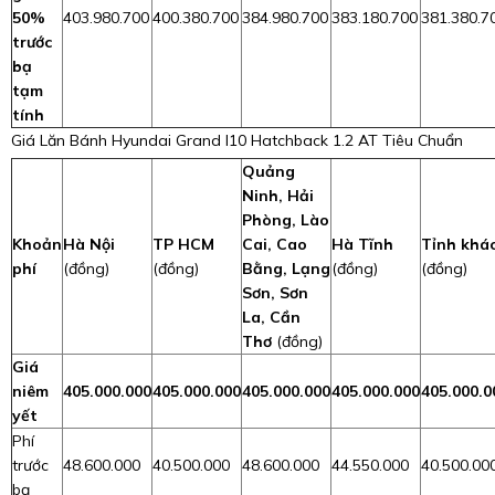
50%
403.980.700
400.380.700
384.980.700
383.180.700
381.380.7
trước
bạ
tạm
tính
Giá Lăn Bánh Hyundai Grand I10 Hatchback 1.2 AT Tiêu Chuẩn
Quảng
Ninh, Hải
Phòng, Lào
Khoản
Hà Nội
TP HCM
Cai, Cao
Hà Tĩnh
Tỉnh khá
phí
(đồng)
(đồng)
Bằng, Lạng
(đồng)
(đồng)
Sơn, Sơn
La, Cần
Thơ
(đồng)
Giá
niêm
405.000.000
405.000.000
405.000.000
405.000.000
405.000.0
yết
Phí
trước
48.600.000
40.500.000
48.600.000
44.550.000
40.500.00
bạ