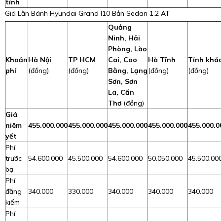
tính
Giá Lăn Bánh Hyundai Grand I10 Bản Sedan 1.2 AT
Quảng
Ninh, Hải
Phòng, Lào
Khoản
Hà Nội
TP HCM
Cai, Cao
Hà Tĩnh
Tỉnh khá
phí
(đồng)
(đồng)
Bằng, Lạng
(đồng)
(đồng)
Sơn, Sơn
La, Cần
Thơ
(đồng)
Giá
niêm
455.000.000
455.000.000
455.000.000
455.000.000
455.000.0
yết
Phí
trước
54.600.000
45.500.000
54.600.000
50.050.000
45.500.00
bạ
Phí
đăng
340.000
330.000
340.000
340.000
340.000
kiểm
Phí