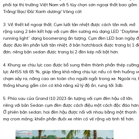
phối tại thị trường Việt Nam với 5 tùy chọn sơn ngoại thất bao gồm:
Trắng/ Bạc/ Đỏ/ Xanh dương/ Vàng cát
3. Về thiết kế ngoại thất, Cụm lưới tản nhiệt được cách tân mới, mở
rộng sang 2 bên kết hợp với cụm đèn sương mù dạng LED “Daytime
running light” dạng boomerang ấn tượng. Cụm đèn LED ban ngày 
được đưa lên phần lưới tản nhiệt, ở bản hatchback được trang bị 1 đ
đơn, riêng bản sedan được trang bị 2 đèn kép nổi bật hơn.
4. Khung xe chịu lực cao được bổ sung thêm thành phần thép cường
lực AHSS tới 65 %, giúp tăng khả năng chịu lực nếu có tình huống v
chạm xảy ra, nâng cao an toàn cho người ngồi trong xe. Ngoài ra, 
thống khung gầm còn có khả năng xử lý độ ồn, rung tới 3db.
5. Phía sau của Grand I10 2023 ấn tượng với cụm đèn hậu cỡ lớn,
riêng với bản Sedan cụm đèn được cách điệu một cách độc đáo hơn
Ở phiên bản sedan, hai đèn hậu được nối với nhau bằng một thanh
mạ crom mỏng, khiến phần đuôi xe nhìn có vẻ rộng và tinh tế hơn.