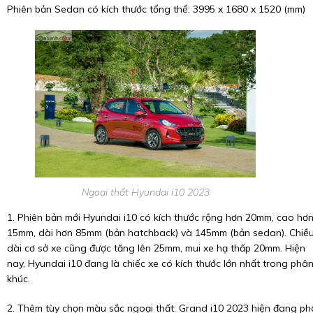
Phiên bản Sedan có kích thước tổng thể: 3995 x 1680 x 1520 (mm)
Ngoại thất Hyundai i10 2023
1. Phiên bản mới Hyundai i10 có kích thước rộng hơn 20mm, cao hơ
15mm, dài hơn 85mm (bản hatchback) và 145mm (bản sedan). Chiề
dài cơ sở xe cũng được tăng lên 25mm, mui xe hạ thấp 20mm. Hiện
nay, Hyundai i10 đang là chiếc xe có kích thước lớn nhất trong phâ
khúc.
2. Thêm tùy chọn màu sắc ngoại thất: Grand i10 2023 hiện đang p