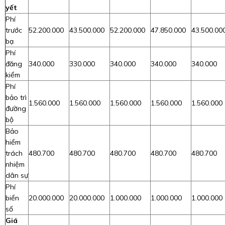
yết
Phí
trước
52.200.000
43.500.000
52.200.000
47.850.000
43.500.00
bạ
Phí
đăng
340.000
330.000
340.000
340.000
340.000
kiểm
Phí
bảo trì
1.560.000
1.560.000
1.560.000
1.560.000
1.560.000
đường
bộ
Bảo
hiểm
trách
480.700
480.700
480.700
480.700
480.700
nhiệm
dân sự
Phí
biển
20.000.000
20.000.000
1.000.000
1.000.000
1.000.000
số
Giá