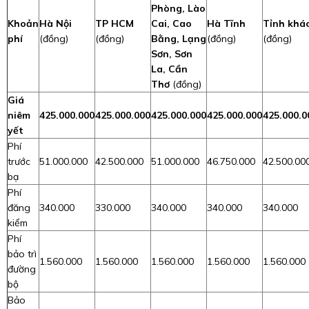
Phòng, Lào
Khoản
Hà Nội
TP HCM
Cai, Cao
Hà Tĩnh
Tỉnh khá
phí
(đồng)
(đồng)
Bằng, Lạng
(đồng)
(đồng)
Sơn, Sơn
La, Cần
Thơ
(đồng)
Giá
niêm
425.000.000
425.000.000
425.000.000
425.000.000
425.000.0
yết
Phí
trước
51.000.000
42.500.000
51.000.000
46.750.000
42.500.00
bạ
Phí
đăng
340.000
330.000
340.000
340.000
340.000
kiểm
Phí
bảo trì
1.560.000
1.560.000
1.560.000
1.560.000
1.560.000
đường
bộ
Bảo