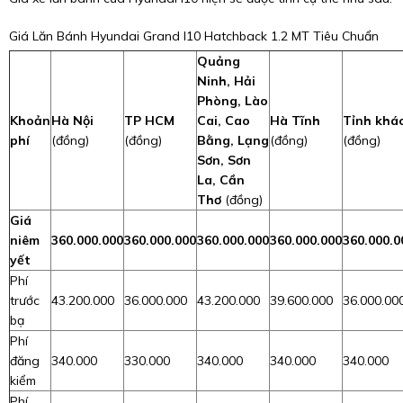
Giá Lăn Bánh Hyundai Grand I10 Hatchback 1.2 MT Tiêu Chuẩn
Quảng
Ninh, Hải
Phòng, Lào
Khoản
Hà Nội
TP HCM
Cai, Cao
Hà Tĩnh
Tỉnh khá
phí
(đồng)
(đồng)
Bằng, Lạng
(đồng)
(đồng)
Sơn, Sơn
La, Cần
Thơ
(đồng)
Giá
niêm
360.000.000
360.000.000
360.000.000
360.000.000
360.000.0
yết
Phí
trước
43.200.000
36.000.000
43.200.000
39.600.000
36.000.00
bạ
Phí
đăng
340.000
330.000
340.000
340.000
340.000
kiểm
Phí