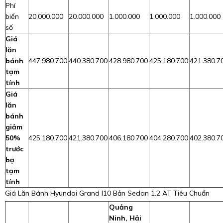
Phí
biển
20.000.000
20.000.000
1.000.000
1.000.000
1.000.000
số
Giá
lăn
bánh
447.980.700
440.380.700
428.980.700
425.180.700
421.380.7
tạm
tính
Giá
lăn
bánh
giảm
50%
425.180.700
421.380.700
406.180.700
404.280.700
402.380.7
trước
bạ
tạm
tính
Giá Lăn Bánh Hyundai Grand I10 Bản Sedan 1.2 AT Tiêu Chuẩn
Quảng
Ninh, Hải