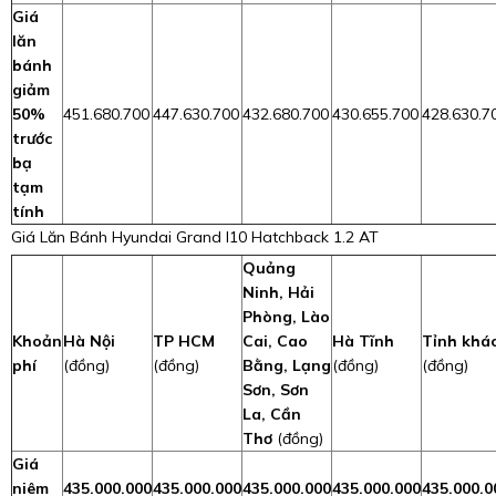
Giá
lăn
bánh
giảm
50%
451.680.700
447.630.700
432.680.700
430.655.700
428.630.7
trước
bạ
tạm
tính
Giá Lăn Bánh Hyundai Grand I10 Hatchback 1.2 AT
Quảng
Ninh, Hải
Phòng, Lào
Khoản
Hà Nội
TP HCM
Cai, Cao
Hà Tĩnh
Tỉnh khá
phí
(đồng)
(đồng)
Bằng, Lạng
(đồng)
(đồng)
Sơn, Sơn
La, Cần
Thơ
(đồng)
Giá
niêm
435.000.000
435.000.000
435.000.000
435.000.000
435.000.0