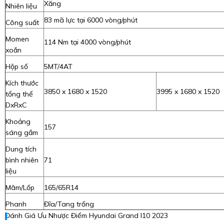
Xăng
Nhiên liệu
83 mã lực tại 6000 vòng/phút
Công suất
Momen
114 Nm tại 4000 vòng/phút
xoắn
Hộp số
5MT/4AT
Kích thước
3850 x 1680 x 1520
3995 x 1680 x 1520
tổng thể
DxRxC
Khoảng
157
sáng gầm
Dung tích
bình nhiên
71
liệu
Mâm/Lốp
165/65R14
Phanh
Đĩa/Tang trống
Đánh Giá Ưu Nhược Điểm Hyundai Grand I10 2023