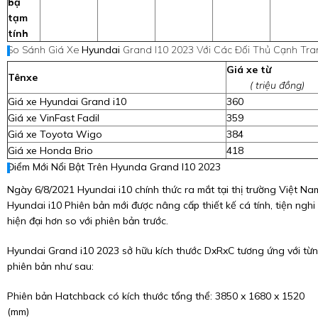
bạ
tạm
tính
So Sánh Giá Xe
Hyundai
Grand I10 2023 Với Các Đối Thủ Cạnh Tra
Giá xe từ
Tênxe
( triệu đồng)
Giá xe Hyundai Grand i10
360
Giá xe VinFast Fadil
359
Giá xe Toyota Wigo
384
Giá xe Honda Brio
418
Điểm Mới Nổi Bật Trên Hyunda Grand I10 2023
Ngày 6/8/2021 Hyundai i10 chính thức ra mắt tại thị trường Việt Na
Hyundai i10 Phiên bản mới được nâng cấp thiết kế cá tính, tiện nghi
hiện đại hơn so với phiên bản trước.
Hyundai Grand i10 2023 sở hữu kích thước DxRxC tương ứng với từ
phiên bản như sau:
Phiên bản Hatchback có kích thước tổng thể: 3850 x 1680 x 1520
(mm)