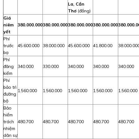
La, Cần
Thơ
(đồng)
Giá
niêm
380.000.000
380.000.000
380.000.000
380.000.000
380.000.0
yết
Phí
trước
45.600.000
38.000.000
45.600.000
41.800.00
38.000.00
bạ
Phí
đăng
340.000
330.000
340.000
340.000
340.000
kiểm
Phí
bảo trì
1.560.000
1.560.000
1.560.000
1.560.000
1.560.000
đường
bộ
Bảo
hiểm
trách
480.700
480.700
480.700
480.700
480.700
nhiệm
dân sự