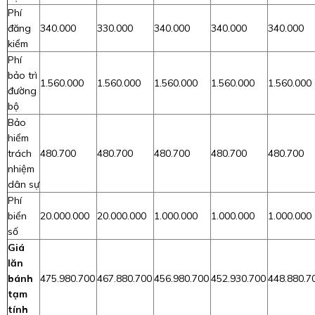
Phí
đăng
340.000
330.000
340.000
340.000
340.000
kiểm
Phí
bảo trì
1.560.000
1.560.000
1.560.000
1.560.000
1.560.000
đường
bộ
Bảo
hiểm
trách
480.700
480.700
480.700
480.700
480.700
nhiệm
dân sự
Phí
biển
20.000.000
20.000.000
1.000.000
1.000.000
1.000.000
số
Giá
lăn
bánh
475.980.700
467.880.700
456.980.700
452.930.700
448.880.7
tạm
tính