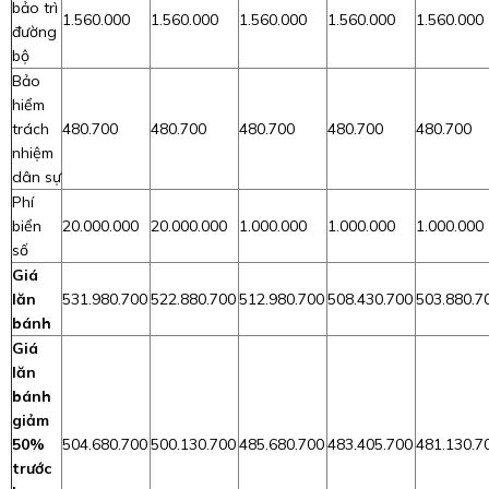
bảo trì
1.560.000
1.560.000
1.560.000
1.560.000
1.560.000
đường
bộ
Bảo
hiểm
trách
480.700
480.700
480.700
480.700
480.700
nhiệm
dân sự
Phí
biển
20.000.000
20.000.000
1.000.000
1.000.000
1.000.000
số
Giá
lăn
531.980.700
522.880.700
512.980.700
508.430.700
503.880.7
bánh
Giá
lăn
bánh
giảm
50%
504.680.700
500.130.700
485.680.700
483.405.700
481.130.7
trước