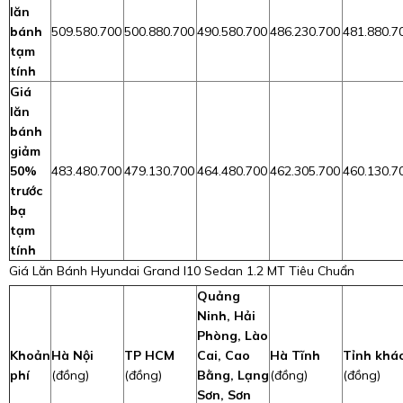
lăn
bánh
509.580.700
500.880.700
490.580.700
486.230.700
481.880.7
tạm
tính
Giá
lăn
bánh
giảm
50%
483.480.700
479.130.700
464.480.700
462.305.700
460.130.7
trước
bạ
tạm
tính
Giá Lăn Bánh Hyundai Grand I10 Sedan 1.2 MT Tiêu Chuẩn
Quảng
Ninh, Hải
Phòng, Lào
Khoản
Hà Nội
TP HCM
Cai, Cao
Hà Tĩnh
Tỉnh khá
phí
(đồng)
(đồng)
Bằng, Lạng
(đồng)
(đồng)
Sơn, Sơn