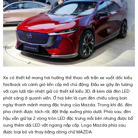
Xe có thiết kế mang hơi hướng thể thao với trần xe vuốt dốc kiểu
fastback và cánh gió liền cốp mở chủ động. Đầu xe gây ấn tượng
với cụm lưới tản nhiệt giả có thiết kế kiểu 3D, đi kèm dải đèn LED
phát sáng ở quanh viền. Ở hai bên là cụm đèn chiếu sáng ban
ngày thanh mảnh mang đặc trưng của Mazda. Trong khi đó, đèn
pha chính được tách rời, đặt thấp xuống phía dưới. Phía sau, đèn
hậu vẫn giữ lại 2 vòng tròn LED đặc trưng mỗi bên nhưng được bổ
sung thêm dải LED vắt ngang nắp cốp. Logo Mazda phía sau
được loại bỏ và thay bằng dòng chữ MAZDA.