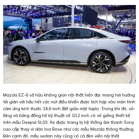
Mazda EZ-6 sở hữu không gian nội thất hiện đại, mang hơi hướng
tối giản với hầu hết các nút điều khiển được tích hợp vào màn hình
cảm ứng kích thước 14,6 inch đặt giữa mặt taplo. Trong khi đó, vô-
lăng và bảng đồng hồ kỹ thuật số 10,2 inch có vẻ giống thiết kế
trên mẫu Deepal SL03. Xe được trang bị hệ thống âm thanh Sony
cao cấp thay vì dàn loa Bose như các mẫu Mazda thông thường.
Bên cạnh đó, mẫu sedan này cũng có cả đèn viền nội thất.