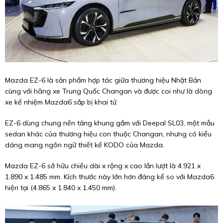
Mazda EZ-6 là sản phẩm hợp tác giữa thương hiệu Nhật Bản
cùng với hãng xe Trung Quốc Changan và được coi như là dòng
xe kế nhiệm Mazda6 sắp bị khai tử.
EZ-6 dùng chung nền tảng khung gầm với Deepal SL03, một mẫu
sedan khác của thương hiệu con thuộc Changan, nhưng có kiểu
dáng mang ngôn ngữ thiết kế KODO của Mazda.
Mazda EZ-6 sở hữu chiều dài x rộng x cao lần lượt là 4.921 x
1.890 x 1.485 mm. Kích thước này lớn hơn đáng kể so với Mazda6
hiện tại (4.865 x 1.840 x 1.450 mm).